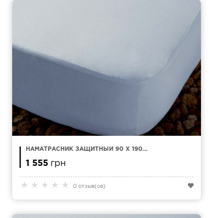
НАМАТРАСНИК ЗАЩИТНЫЙ 90 X 190
KAMASANA ESTEL TENCEL
1 555
грн
★
★
★
★
★
0 отзыв(ов)