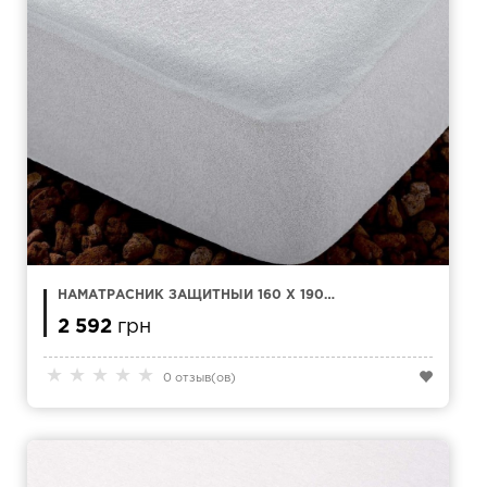
НАМАТРАСНИК ЗАЩИТНЫЙ 160 X 190
KAMASANA ACTIPUR МАХРА
2 592
грн
★
★
★
★
★
0 отзыв(ов)