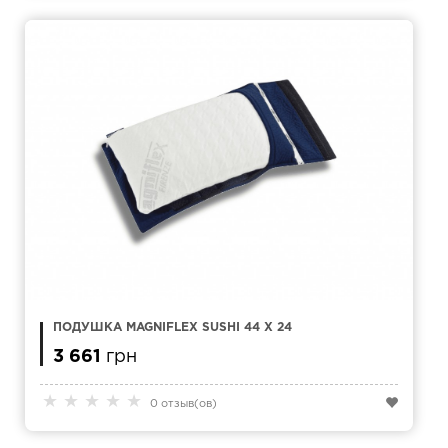
ПОДУШКА MAGNIFLEX SUSHI 44 Х 24
3 661
грн
★
★
★
★
★
0 отзыв(ов)