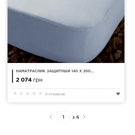
НАМАТРАСНИК ЗАЩИТНЫЙ 140 X 200
KAMASANA ESTEL TENCEL
2 074
грн
★
★
★
★
★
0 отзыв(ов)
з
6