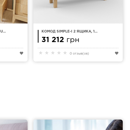
IUM-
КОМОД SIMPLE-I 2 ЯЩИКА, 1
ДВЕРИ 150X50 СМ
31 212
грн
★
★
★
★
★
0 отзыв(ов)