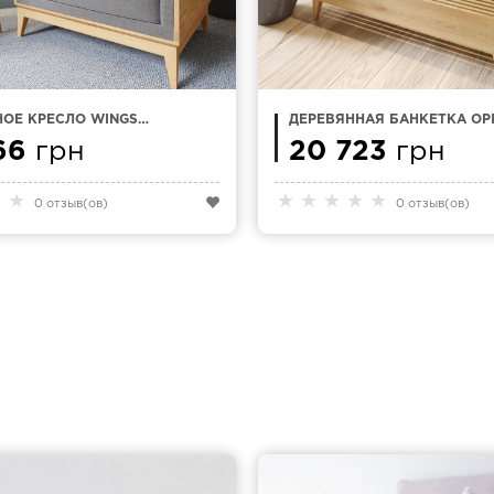
ОЕ КРЕСЛО WINGS
ДЕРЕВЯННАЯ БАНКЕТКА OP
II
66
грн
20 723
грн
★
★
★
★
★
★
★
0 отзыв(ов)
0 отзыв(ов)