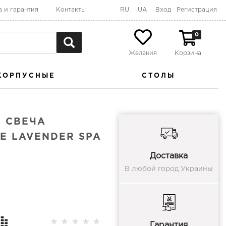
а и гарантия
Контакты
RU
UA
Вход
Регистрация
0
Желания
Корзина
КОРПУСНЫЕ
СТОЛЫ
 СВЕЧА
E LAVENDER SPA
Доставка
В любой город Украины
★
★
★
★
★
Гарантия