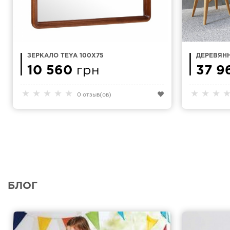
ЗЕРКАЛО TEYA 100Х75
ДЕРЕВЯНН
BOX
10 560
грн
37 9
★
★
★
★
★
★
★
★
0 отзыв(ов)
БЛОГ