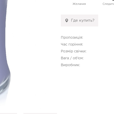
Желания
Следить
Где купить?
Пропозиція:
Час горіння:
Розмір свічки:
Вага / об'єм:
Виробник: