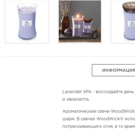
ИНФОРМАЦИ
Lavender SPA - воссоздайте де
и эвкалипта.
Ароматические свечи WoodWick®
шарм. В свечах WoodWick® испо
потрескивающего огня, в то вре