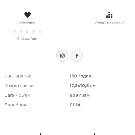
Желания
Следить за ценой
★
★
★
★
★
0 отзыв(ов)
Час горіння:
160 годин
Розмір свічки:
17,5x10,5 см
Вага / об'єм:
609 грам
Виробник:
США