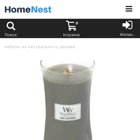
0
Желания
Поиск
Корзина
мебель из натурального дерева