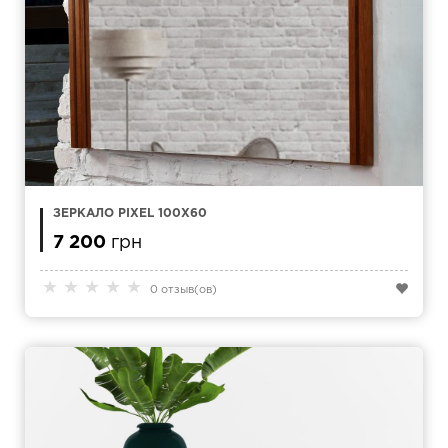
ЗЕРКАЛО PIXEL 100Х60
7 200
грн
★
★
★
★
★
0 отзыв(ов)