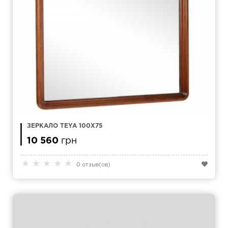
ЗЕРКАЛО TEYA 100Х75
10 560
грн
★
★
★
★
★
0 отзыв(ов)