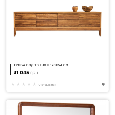
ТУМБА ПОД ТВ LUX II 170X54 СМ
31 045
грн
★
★
★
★
★
0 отзыв(ов)