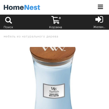
0
Желания
Поиск
Корзина
мебель из натурального дерева