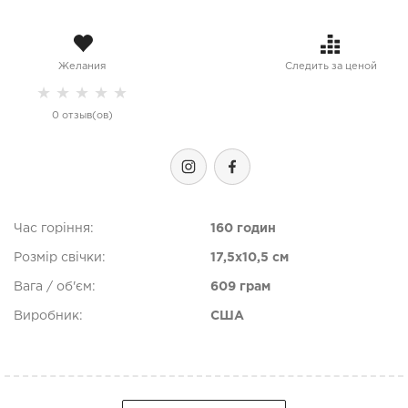
Желания
Следить за ценой
★
★
★
★
★
0 отзыв(ов)
Час горіння:
160 годин
Розмір свічки:
17,5x10,5 см
Вага / об'єм:
609 грам
Виробник:
США