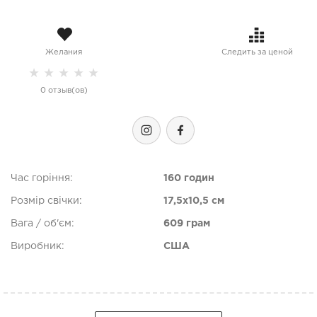
Желания
Следить за ценой
★
★
★
★
★
0 отзыв(ов)
Час горіння:
160 годин
Розмір свічки:
17,5x10,5 см
Вага / об'єм:
609 грам
Виробник:
США