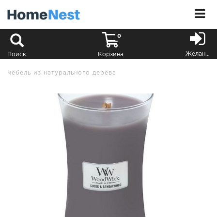
0
Желания
Поиск
Корзина
мебель из натурального дерева