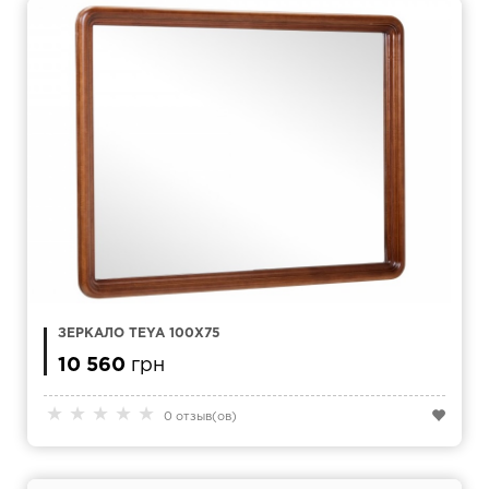
ЗЕРКАЛО TEYA 100Х75
10 560
грн
★
★
★
★
★
0 отзыв(ов)