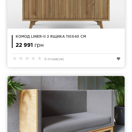
КОМОД LINER-II 2 ЯЩИКА 110X40 СМ
22 991
грн
★
★
★
★
★
0 отзыв(ов)