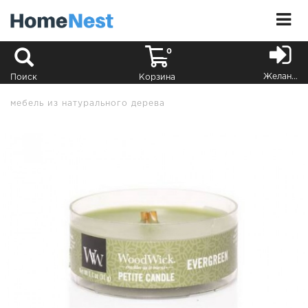
0
Желания
Поиск
Корзина
мебель из натурального дерева