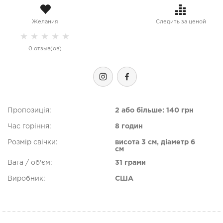
Желания
Следить за ценой
★
★
★
★
★
0 отзыв(ов)
Пропозиція:
2 або більше: 140 грн
Час горіння:
8 годин
Розмір свічки:
висота 3 см, діаметр 6
см
Вага / об'єм:
31 грами
Виробник:
США