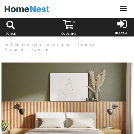
0
Желания
Поиск
Корзина
мебель из натурального дерева
Кровати
Деревянные кровати