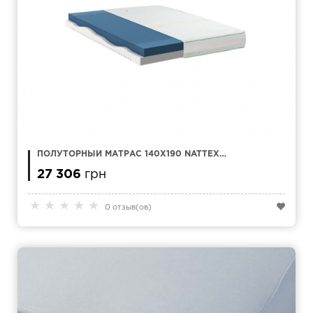
ПОЛУТОРНЫЙ МАТРАС 140Х190 NATTEX
SMART
27 306
грн
★
★
★
★
★
0 отзыв(ов)