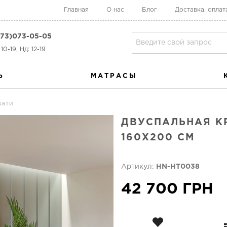
Главная
О нас
Блог
Доставка, оплат
73)073-05-05
10-19, Нд: 12-19
Ь
МАТРАСЫ
вати
ДВУСПАЛЬНАЯ К
160Х200 СМ
Артикул:
HN-HT0038
42 700 ГРН