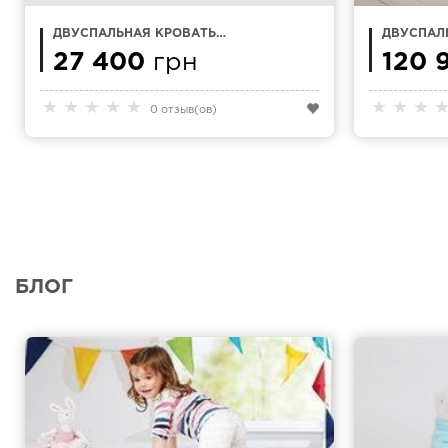
ДВУСПАЛЬНАЯ КРОВАТЬ
ДВУСПАЛ
MARSALA 160Х200
200Х220 
27 400
грн
MAGNISTR
120 
★
★
★
★
★
★
★
★
0 отзыв(ов)
БЛОГ