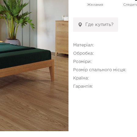
Желания
Следить
Где купить?
Матеріал:
Обробка:
Розміри:
Розмір спального місця:
Країна:
Гарантія: