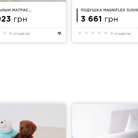
ЬНЫЙ МАТРАС
ПОДУШКА MAGNIFLEX SUSHI
MAGNIFLEX
Х 24
ETCH 10
923
грн
3 661
грн
★
★
★
★
★
★
★
0 отзыв(ов)
0 отзыв(ов)