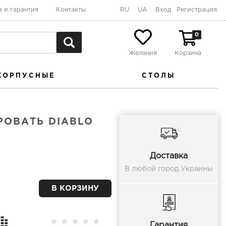
а и гарантия
Контакты
RU
UA
Вход
Регистрация
0
Желания
Корзина
КОРПУСНЫЕ
СТОЛЫ
РОВАТЬ DIABLO
Доставка
В любой город Украины
В КОРЗИНУ
★
★
★
★
★
Гарантия