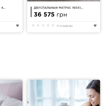
 44
ДВУСПАЛЬНЫЙ МАТРАС 160Х190
MAGNIFLEX NATUR COMFORT
36 575
грн
★
★
★
★
★
0 отзыв(ов)