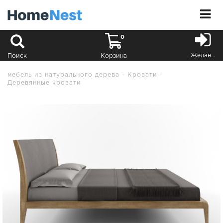
0
Желания
Поиск
Корзина
мебель из натурального дерева
Кровати
Деревянные кровати