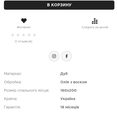
В КОРЗИНУ
Желания
Следить за ценой
★
★
★
★
★
0 отзыв(ов)
Матеріал:
Дуб
Обробка:
Олія з воском
Розмір спального місця:
160х200
Країна:
Україна
Гарантія:
18 місяців