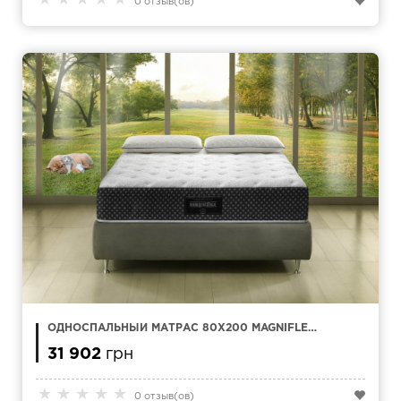
★
★
★
★
★
0 отзыв(ов)
ОДНОСПАЛЬНЫЙ МАТРАС 80Х200 MAGNIFLEX
ABBRACCIO
31 902
грн
★
★
★
★
★
0 отзыв(ов)