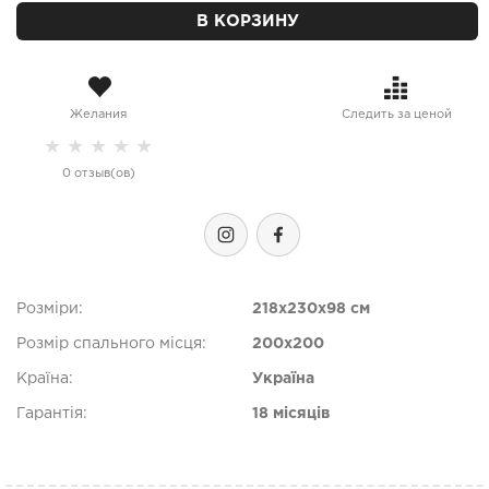
В КОРЗИНУ
Желания
Следить за ценой
★
★
★
★
★
0 отзыв(ов)
Розміри:
218x230x98 см
Розмір спального місця:
200х200
Країна:
Україна
Гарантія:
18 місяців