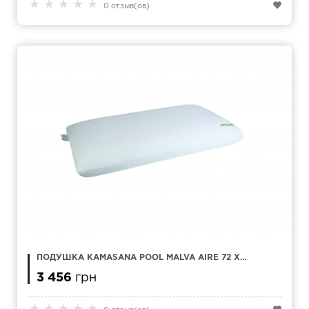
★
★
★
★
★
0 отзыв(ов)
ПОДУШКА KAMASANA POOL MALVA AIRE 72 Х
42
3 456
грн