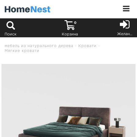
0
Желания
Поиск
Корзина
мебель из натурального дерева
Кровати
Мягкие кровати