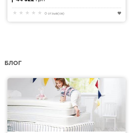
★
★
★
★
★
0 отзыв(ов)
БЛОГ