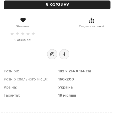
В КОРЗИНУ
Желания
Следить за ценой
★
★
★
★
★
0 отзыв(ов)
Розміри:
182 × 214 × 114 cm
Розмір спального місця:
160х200
Країна:
Україна
Гарантія:
18 місяців