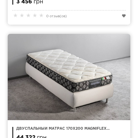
3 456
грн
★
★
★
★
★
0 отзыв(ов)
ДВУСПАЛЬНЫЙ МАТРАС 170Х200 MAGNIFLEX
MAGNI 9
44 322
грн