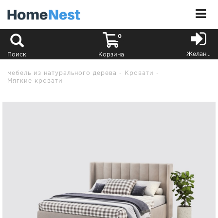
0
Желания
Поиск
Корзина
мебель из натурального дерева
Кровати
Мягкие кровати