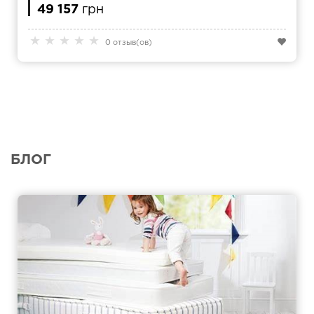
49 157
грн
★
★
★
★
★
0 отзыв(ов)
БЛОГ