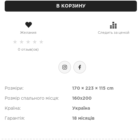
В КОРЗИНУ
Желания
Следить за ценой
★
★
★
★
★
0 отзыв(ов)
Розміри:
170 × 223 × 115 cm
Розмір спального місця:
160х200
Країна:
Україна
Гарантія:
18 місяців