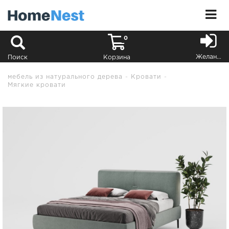
0
Желания
Поиск
Корзина
мебель из натурального дерева
Кровати
Мягкие кровати