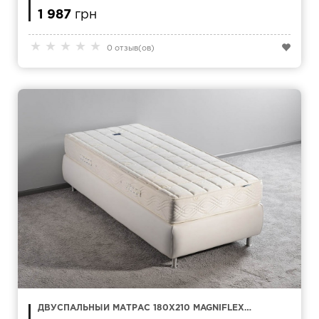
KAMASANA ACTIPUR МАХРА
1 987
грн
★
★
★
★
★
0 отзыв(ов)
ДВУСПАЛЬНЫЙ МАТРАС 180Х210 MAGNIFLEX
NATUR COMFORT