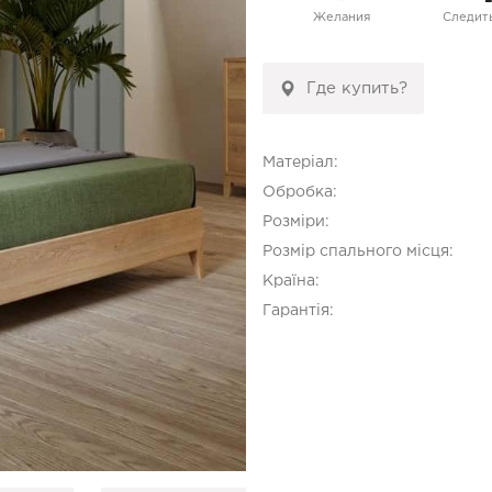
Желания
Следить
Где купить?
Матеріал:
Обробка:
Розміри:
Розмір спального місця:
Країна:
Гарантія: