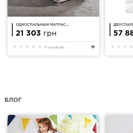
ОДНОСПАЛЬНЫЙ МАТРАС
ДВУСПАЛ
80Х200 MAGNIFLEX NATUR
ГУСИНОГ
COMFORT
21 303
грн
BAVARIA (
57 8
СМ
★
★
★
★
★
★
★
★
0 отзыв(ов)
БЛОГ