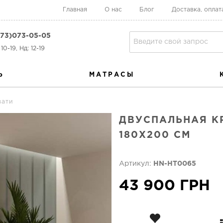
Главная
О нас
Блог
Доставка, оплат
73)073-05-05
10-19, Нд: 12-19
Ь
МАТРАСЫ
вати
ДВУСПАЛЬНАЯ К
180X200 СМ
Артикул:
HN-HT0065
43 900 ГРН