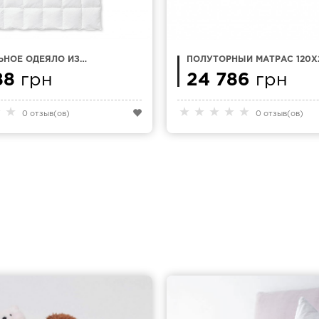
ЬНОЕ ОДЕЯЛО ИЗ
ПОЛУТОРНЫЙ МАТРАС 120Х
О ПУХА KAUFFMANN
NATTEX LUXSOFT
СТЁГАНОЕ) 240 X 220
88
грн
24 786
грн
★
★
★
★
★
★
★
0 отзыв(ов)
0 отзыв(ов)