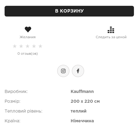
В КОРЗИНУ
Желания
Следить за ценой
★
★
★
★
★
0 отзыв(ов)
Виробник:
Kauffmann
Розмір:
200 x 220 см
Тепловий рівень:
теплий
Країна:
Німеччина