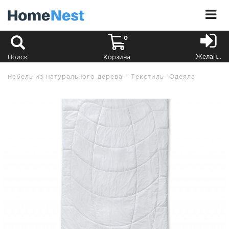
0
Желания
Поиск
Корзина
мебель из натурального дерева
Текстиль
Одеяла