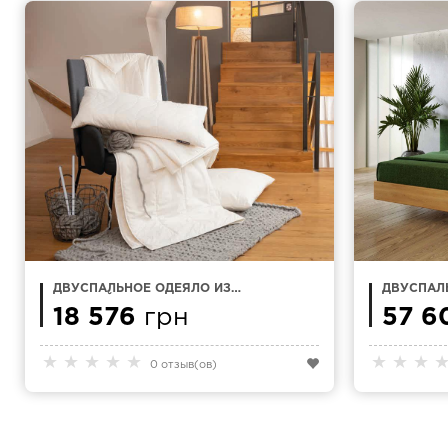
ДВУСПАЛЬНОЕ ОДЕЯЛО ИЗ
ДВУСПАЛ
ОВЕЧЬЕЙ ШЕРСТИ CENTA STAR
160X200 
LAVALAN 200X220 СМ
18 576
грн
57 6
★
★
★
★
★
★
★
★
0 отзыв(ов)