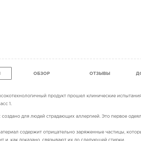
Я
ОБЗОР
ОТЗЫВЫ
Д
 высокотехнологичный продукт прошел клинические испытани
сс 1.
ct создано для людей страдающих аллергией. Это первое одея
, материал содержит отрицательно заряженные частицы, кот
т и, как доказано, связывают их до следующей стирки.