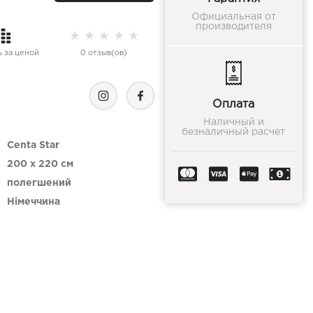
Официальная от
производителя
★
★
★
★
★
 за ценой
0 отзыв(ов)
Оплата
Наличный и
безналичный расчет
Centa Star
200 x 220 см
полегшений
Німеччина