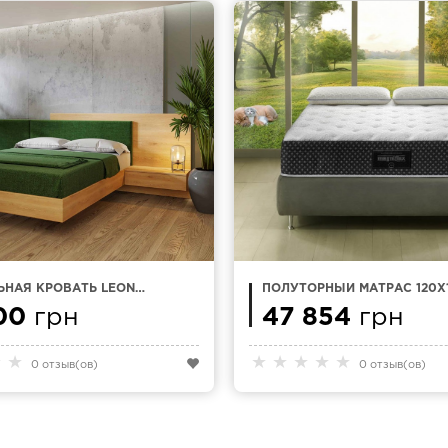
ЬНАЯ КРОВАТЬ LEON
ПОЛУТОРНЫЙ МАТРАС 120Х
СМ
MAGNIFLEX ABBRACCIO
00
грн
47 854
грн
★
★
★
★
★
★
★
0 отзыв(ов)
0 отзыв(ов)