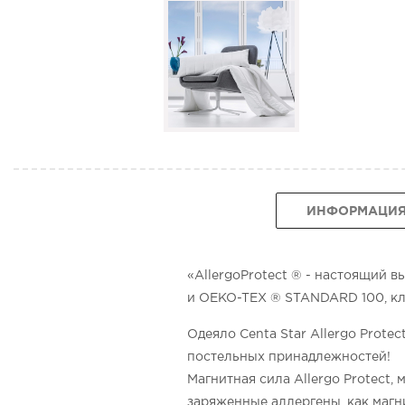
ИНФОРМАЦИ
«AllergoProtect ® - настоящий
и OEKO-TEX ® STANDARD 100, кла
Одеяло Centa Star Allergo Prote
постельных принадлежностей!
Магнитная сила Allergo Protect
заряженные аллергены, как магни