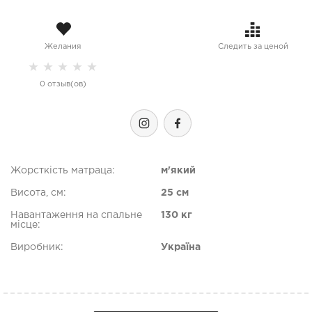
Желания
Следить за ценой
★
★
★
★
★
0 отзыв(ов)
Жорсткість матраца:
м'який
Висота, см:
25 см
Навантаження на спальне
130 кг
місце:
Виробник:
Україна