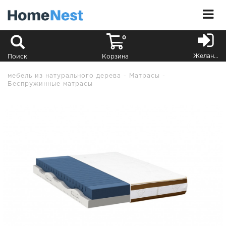
0
Желания
Поиск
Корзина
мебель из натурального дерева
Матрасы
Беспружинные матрасы