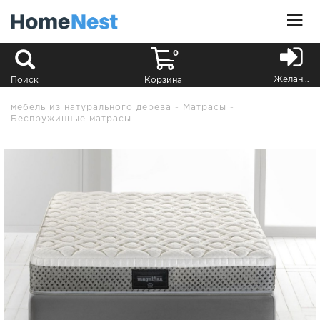
0
Желания
Поиск
Корзина
мебель из натурального дерева
Матрасы
Беспружинные матрасы