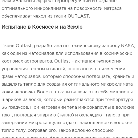
Максимальный эффект терморегуляции и создание
оптимального микроклимата на поверхности матраса
обеспечивает чехол из ткани
OUTLAST.
Испытано в Космосе и на Земле
Ткань
Outlast
, разработана по техническому запросу NASA,
как один из материалов для использования в космических
костюмах астронавтов.
Outlast
– активная технология
управления теплом и влагой, основанная на изменении
фазы материалов, которые способны поглощать, хранить и
выделять тепло для создания оптимального микроклимата
кожи человека. Волокна ткани включают в себя миллионы
шариков из воска, который размягчаются при температуре
36 градусов. При нагревании тела микрокапсулы в волокне
тают, поглощая энергию (тепло) и охлаждают тело, а при
замерзании микрокапсулы отдают накопленное в волокне
тепло телу, согревая его. Такое волокно способно