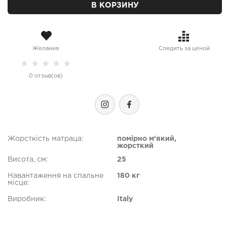
В КОРЗИНУ
Желания
Следить за ценой
★
★
★
★
★
0 отзыв(ов)
Жорсткість матраца:
помірно м'який,
жорсткий
Висота, см:
25
Навантаження на спальне
180 кг
місце:
Виробник:
Italy