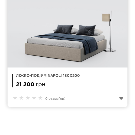
ЛІЖКО-ПОДІУМ NAPOLI 180Х200
21 200
грн
★
★
★
★
★
0 отзыв(ов)