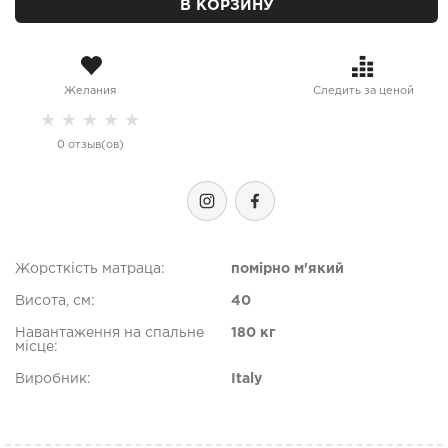
В КОРЗИНУ
Желания
Следить за ценой
★
★
★
★
★
0 отзыв(ов)
Жорсткість матраца:
помірно м'який
Висота, см:
40
Навантаження на спальне
180 кг
місце:
Виробник:
Italy