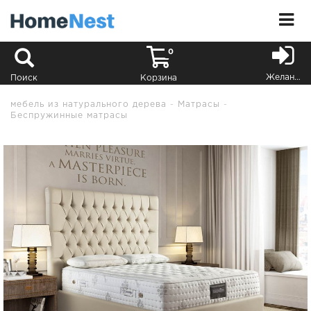
0
Желания
Поиск
Корзина
мебель из натурального дерева
Матрасы
Беспружинные матрасы