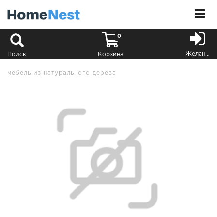
0
Желания
Поиск
Корзина
мебель из натурального дерева