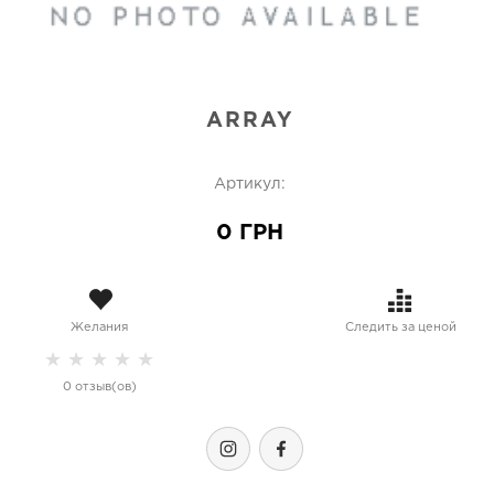
ARRAY
Артикул:
0 ГРН
Желания
Следить за ценой
★
★
★
★
★
0 отзыв(ов)