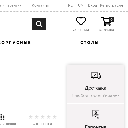
а и гарантия
Контакты
RU
UA
Вход
Регистрация
0
Желания
Корзина
КОРПУСНЫЕ
СТОЛЫ
Доставка
В любой город Украины
★
★
★
★
★
 за ценой
0 отзыв(ов)
Гарантия