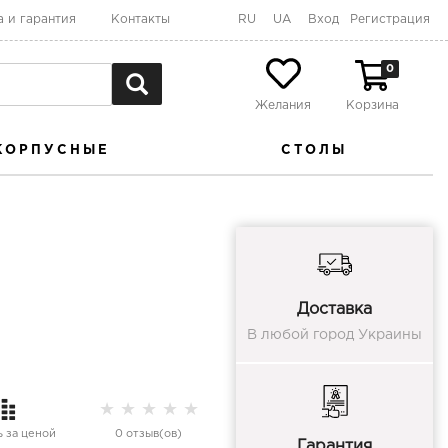
а и гарантия
Контакты
RU
UA
Вход
Регистрация
0
Желания
Корзина
КОРПУСНЫЕ
СТОЛЫ
Доставка
В любой город Украины
★
★
★
★
★
 за ценой
0 отзыв(ов)
Гарантия