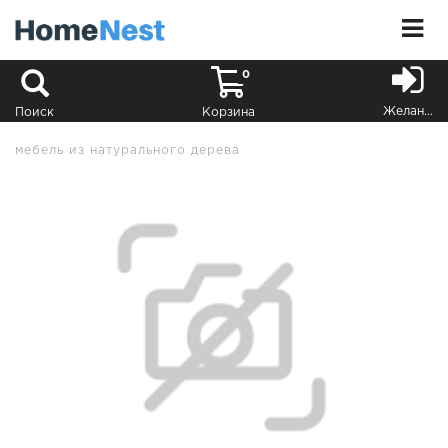
0
Желания
Поиск
Корзина
мебель из натурального дерева