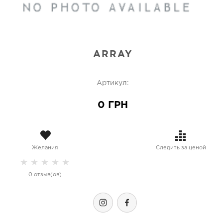
ARRAY
Артикул:
0 ГРН
Желания
Следить за ценой
★
★
★
★
★
0 отзыв(ов)