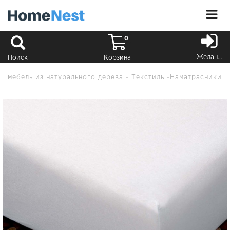
0
Желания
Поиск
Корзина
мебель из натурального дерева
Текстиль
Наматрасники