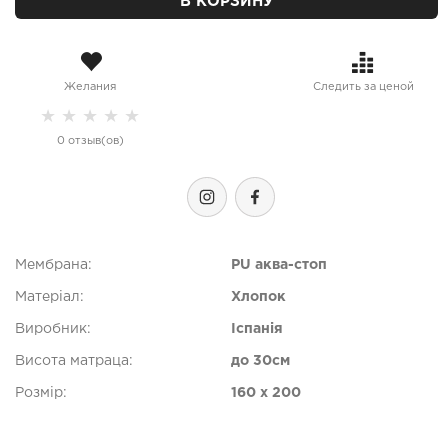
В КОРЗИНУ
Желания
Следить за ценой
★
★
★
★
★
0 отзыв(ов)
Мембрана:
PU аква-стоп
Матеріал:
Хлопок
Виробник:
Іспанія
Висота матраца:
до 30см
Розмір:
160 x 200