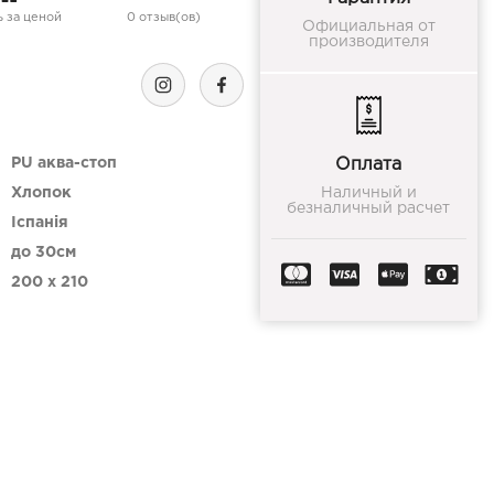
 за ценой
0 отзыв(ов)
Официальная от
производителя
PU аква-стоп
Оплата
Хлопок
Наличный и
безналичный расчет
Іспанія
до 30см
200 x 210