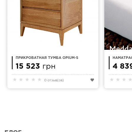
ПРИКРОВАТНАЯ ТУМБА OPIUM-S
НАМАТРА
X 220 KA
15 523
грн
ХЛОПОК
4 83
★
★
★
★
★
★
★
★
0 отзыв(ов)