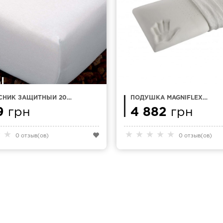
СНИК ЗАЩИТНЫЙ 200
ПОДУШКА MAGNIFLEX
MASANA MEDDAL
STANDART 72 Х 42 СМ
9
грн
4 882
грн
★
★
★
★
★
★
★
0 отзыв(ов)
0 отзыв(ов)