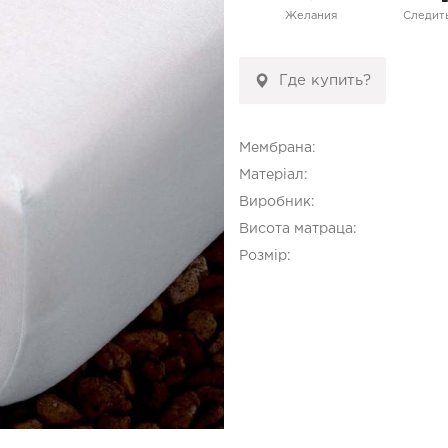
Желания
Следить
Где купить?
Мембрана:
Матеріал:
Виробник:
Висота матраца:
Розмір: