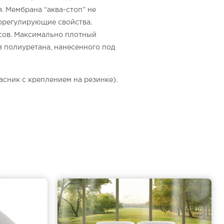
я. Мембрана “аква-стоп” не
морегулирующие свойства.
сов. Максимально плотный
з полиуретана, нанесенного под
асник с креплением на резинке).