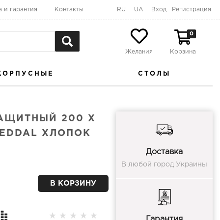
а и гарантия
Контакты
RU
UA
Вход
Регистрация
0
Желания
Корзина
КОРПУСНЫЕ
СТОЛЫ
АЩИТНЫЙ 200 X
MEDDAL ХЛОПОК
Доставка
В любой город Украины
В КОРЗИНУ
★
★
★
★
★
Гарантия