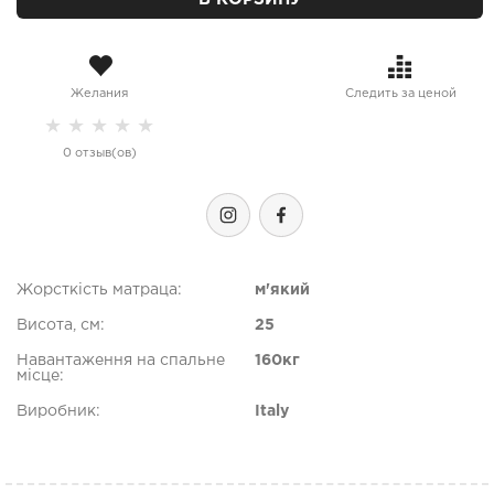
Желания
Следить за ценой
★
★
★
★
★
0 отзыв(ов)
Жорсткість матраца:
м'який
Висота, см:
25
Навантаження на спальне
160кг
місце:
Виробник:
Italy