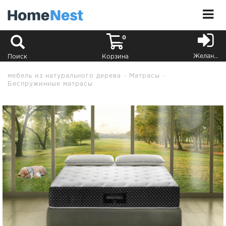
0
Желания
Поиск
Корзина
мебель из натурального дерева
Матрасы
Беспружинные матрасы