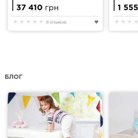
MAGNIFLEX MAGNI 9
190 KAMA
37 410
грн
1 55
★
★
★
★
★
★
★
★
0 отзыв(ов)
БЛОГ