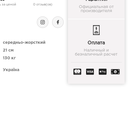
 за ценой
0 отзыв(ов)
Официальная от
производителя
середньо-жорсткий
Оплата
21 см
Наличный и
безналичный расчет
130 кг
Україна