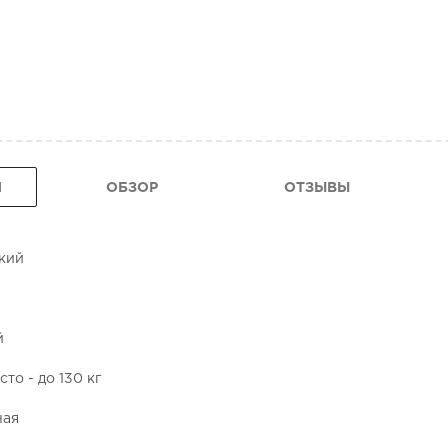
Я
ОБЗОР
ОТЗЫВЫ
кий
й
то - до 130 кг
ная