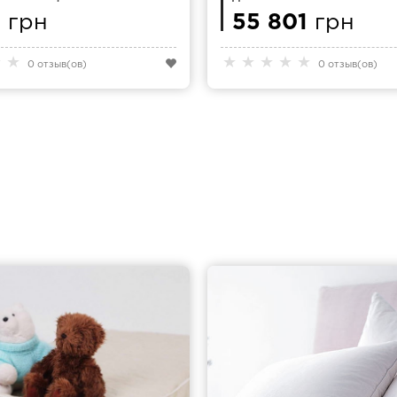
SANA ESTEL TENCEL
200Х220 MAGNIFLEX MAGNI 
5
грн
55 801
грн
★
★
★
★
★
★
★
0 отзыв(ов)
0 отзыв(ов)