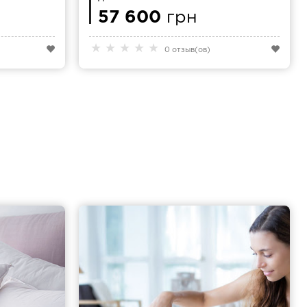
9
160X200 СМ
57 600
грн
★
★
★
★
★
0 отзыв(ов)