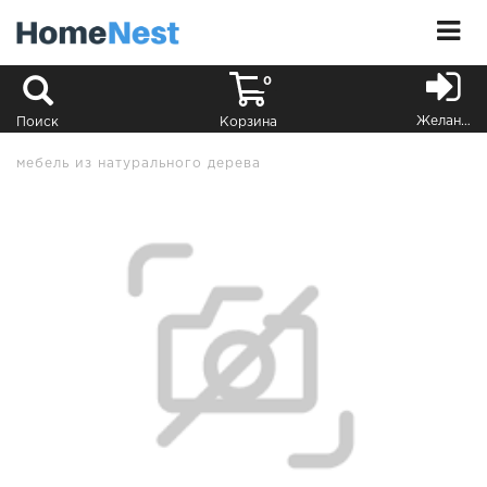
0
Желания
Поиск
Корзина
мебель из натурального дерева