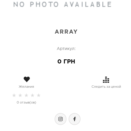
ARRAY
Артикул:
0 ГРН
Желания
Следить за ценой
★
★
★
★
★
0 отзыв(ов)