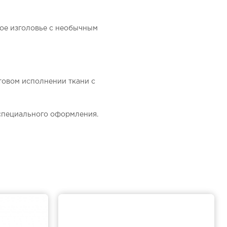
кое изголовье с необычным
етовом исполнении ткани c
 специального оформления.