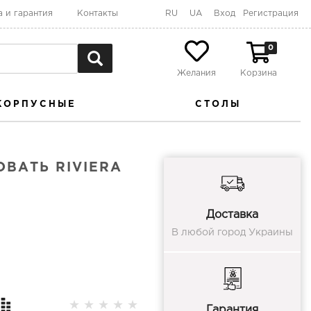
а и гарантия
Контакты
RU
UA
Вход
Регистрация
0
Желания
Корзина
КОРПУСНЫЕ
СТОЛЫ
ВАТЬ RIVIERA
Доставка
В любой город Украины
★
★
★
★
★
Гарантия