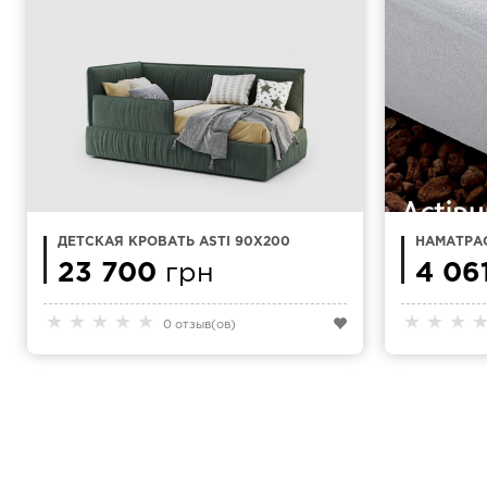
ДЕТСКАЯ КРОВАТЬ ASTI 90Х200
НАМАТРА
X 210 KA
23 700
грн
МАХРА
4 06
★
★
★
★
★
★
★
★
0 отзыв(ов)