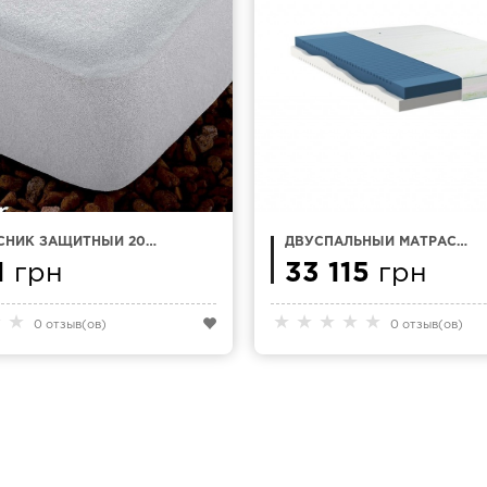
СНИК ЗАЩИТНЫЙ 200
ДВУСПАЛЬНЫЙ МАТРАС
MASANA ACTIPUR
180Х200 NATTEX SMART
1
грн
33 115
грн
★
★
★
★
★
★
★
0 отзыв(ов)
0 отзыв(ов)