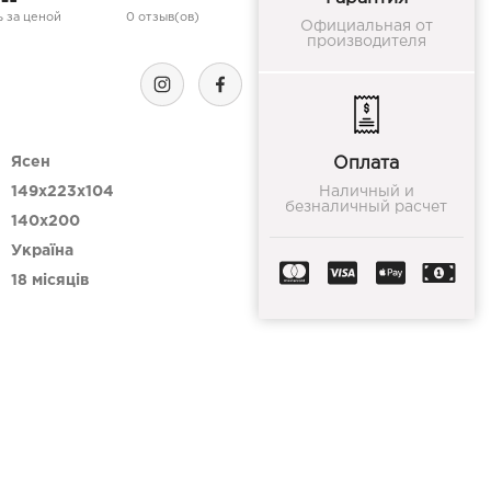
 за ценой
0 отзыв(ов)
Официальная от
производителя
Ясен
Оплата
149x223x104
Наличный и
безналичный расчет
140х200
Україна
18 місяців