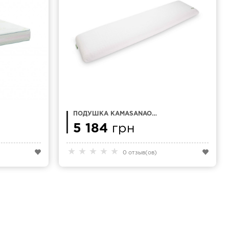
ПОДУШКА KAMASANAO
ESPANOLA 150 Х 35
5 184
грн
★
★
★
★
★
0 отзыв(ов)