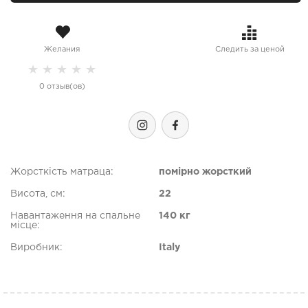
Желания
Следить за ценой
★
★
★
★
★
0 отзыв(ов)
Жорсткість матраца:
помірно жорсткий
Висота, см:
22
Навантаження на спальне
140 кг
місце:
Виробник:
Italy