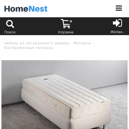
0
Желания
Поиск
Корзина
мебель из натурального дерева
Матрасы
Беспружинные матрасы