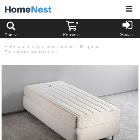
0
Желания
Поиск
Корзина
мебель из натурального дерева
Матрасы
Беспружинные матрасы