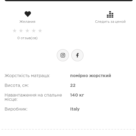
Желания
Следить за ценой
★
★
★
★
★
0 отзыв(ов)
Жорсткість матраца:
помірно жорсткий
Висота, см:
22
Навантаження на спальне
140 кг
місце:
Виробник:
Italy