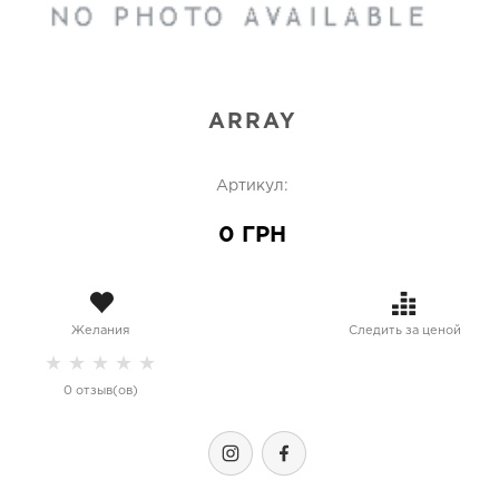
ARRAY
Артикул:
0 ГРН
Желания
Следить за ценой
★
★
★
★
★
0 отзыв(ов)