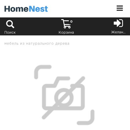
0
Желания
Поиск
Корзина
мебель из натурального дерева