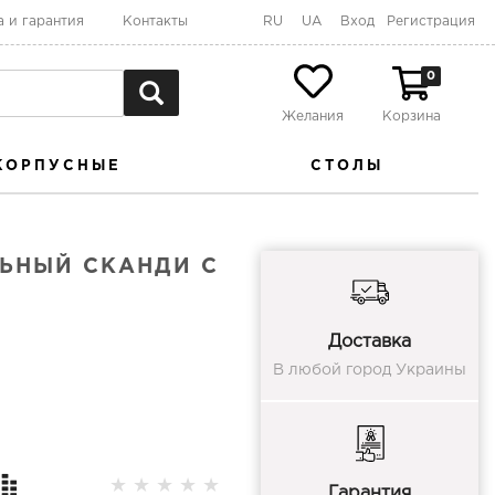
а и гарантия
Контакты
RU
UA
Вход
Регистрация
0
Желания
Корзина
КОРПУСНЫЕ
СТОЛЫ
ЬНЫЙ СКАНДИ С
Доставка
В любой город Украины
★
★
★
★
★
Гарантия