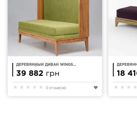
ДЕРЕВЯННЫЙ ДИВАН WINGS
ДЕРЕВЯНН
ШИРОКИЙ
39 882
грн
18 4
★
★
★
★
★
★
★
★
0 отзыв(ов)