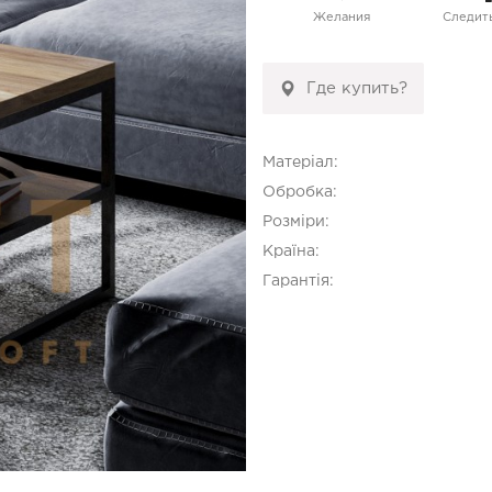
Желания
Следить
Где купить?
Матеріал:
Обробка:
Розміри:
Країна:
Гарантія: