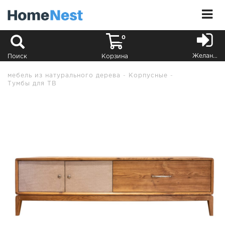
0
Желания
Поиск
Корзина
мебель из натурального дерева
Корпусные
Тумбы для ТВ