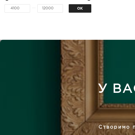
—
У ВА
Створимо п