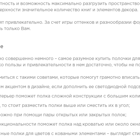
тность и возможность максимально разгрузить пространство
верхности значительное количество книг и элементов декора.
ят привлекательно. За счет игры оттенков и разнообразии ф
ь только Вам.
ре
но совершенно немного – самое разумное
купить полочки для
ко пользы и привлекательности в нем достаточно, чтобы не 
омиться с такими советами, которые помогут грамотно вписат
 акцентом в дизайне, если дополнить ее светодиодной подс
ерьер поможет полка сложной конструкции с большим колич
 то стоит разместить полки выше или сместить их в угол;
 можно при помощи пары открытых или закрытых полок;
нкциональности поможет полка над кроватью или около окна
сные полки для цветов
с коваными элементами – выглядит стил