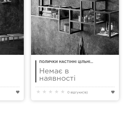
ПОЛИЧКИ НАСТІННІ ЦІЛЬНІ
HOFT 174 СМ
Немає в
наявності
★
★
★
★
★
0 відгуки(ів)