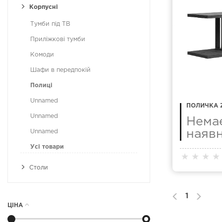
Корпусні
Тумби під ТВ
Приліжкові тумби
Комоди
Шафи в передпокій
Полиці
Unnamed
ПОЛИЧКА Z
Unnamed
Нема
Unnamed
наявн
Усі товари
★
★
★
★
Столи
1
ЦІНА