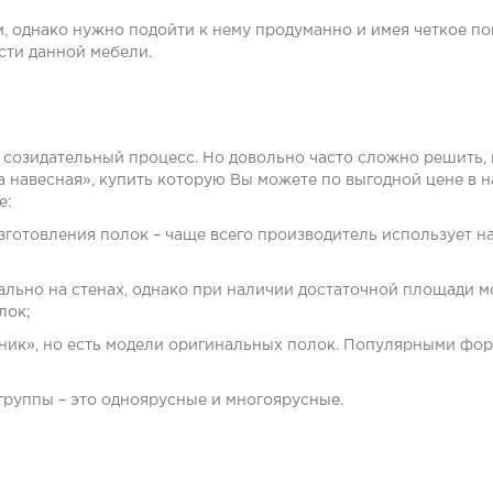
, однако нужно подойти к нему продуманно и имея четкое п
сти данной мебели.
 созидательный процесс. Но довольно часто сложно решить, 
а навесная», купить
которую Вы можете по выгодной цене в н
е:
зготовления полок – чаще всего производитель использует н
льно на стенах, однако при наличии достаточной площади м
лок;
ик», но есть модели оригинальных полок. Популярными фор
 группы – это одноярусные и многоярусные.