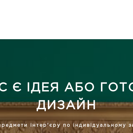
С Є ІДЕЯ АБО ГО
ДИЗАЙН
редмети інтер'єру по індивідуальному 