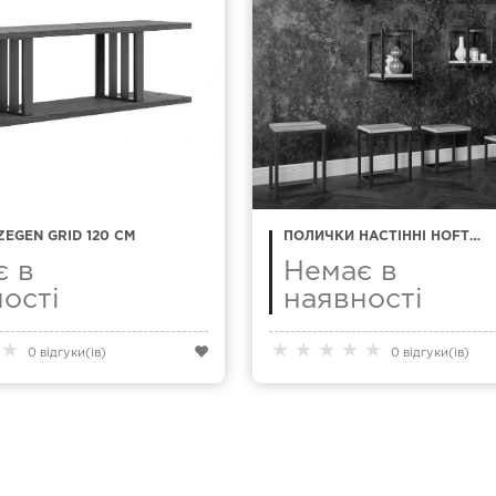
EGEN GRID 120 СМ
ПОЛИЧКИ НАСТІННІ HOFT
КОМПЛЕКТ 10 ШТ
є в
Немає в
ості
наявності
★
★
★
★
★
★
0 відгуки(ів)
0 відгуки(ів)