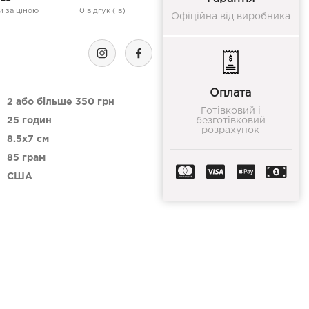
 за ціною
0 відгук (ів)
Офіційна від виробника
Оплата
2 або більше 350 грн
Готівковий і
25 годин
безготівковий
розрахунок
8.5x7 см
85 грам
США