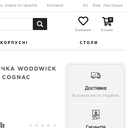
а, оплата та гарантія
Контакти
RU
Вхід
Реєстрація
0
Бажання
Кошик
КОРПУСНІ
СТОЛИ
ІЧКА WOODWICK
M COGNAC
Доставка
В кожне місто України
★
★
★
★
★
Гарантія