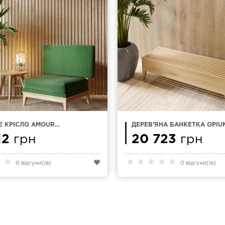
Е КРІСЛО AMOUR
ДЕРЕВ'ЯНА БАНКЕТКА OPIUM
12
грн
20 723
грн
★
★
★
★
★
★
★
0 відгуки(ів)
0 відгуки(ів)