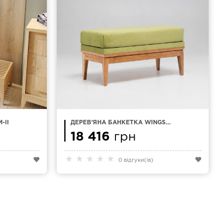
-II
ДЕРЕВ'ЯНА БАНКЕТКА WINGS
OTTOMAN
18 416
грн
★
★
★
★
★
0 відгуки(ів)