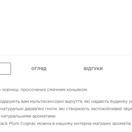
ОГЛЯД
ВІДГУКИ
а чорниці, просочених смачним коньяком.
арують вам мультисенсорні відчуття, які надають будинку у
атуральні дерев'яні гноти, які створюють заспокійливий звук 
 натуральними ароматами.
lack Plum Cognac можна в нашому интерне-магазині ароматів