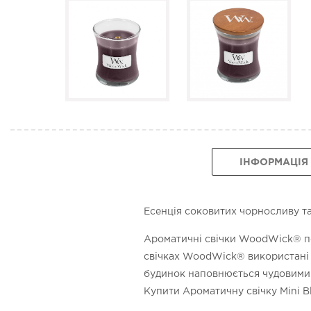
ІНФОРМАЦІЯ
Есенція соковитих чорносливу т
Ароматичні свічки WoodWick® под
свічках WoodWick® використані н
будинок наповнюється чудовими
Купити Ароматичну свічку Mini B