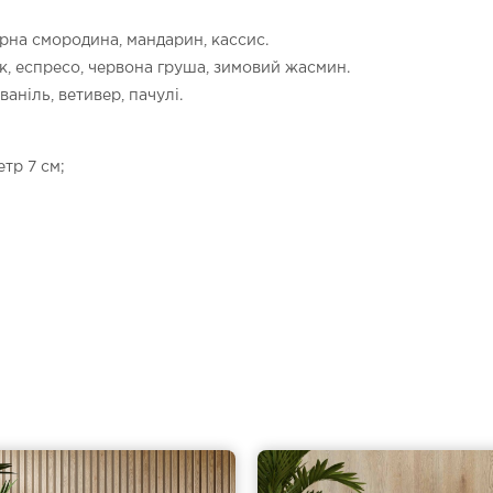
орна смородина, мандарин, кассис.
, еспресо, червона груша, зимовий жасмин.
аніль, ветивер, пачулі.
етр 7 см;