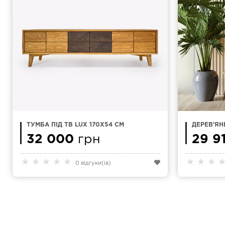
ТУМБА ПІД ТВ LUX 170X54 СМ
ДЕРЕВ'ЯН
LOUNGE
32 000
грн
29 9
★
★
★
★
★
★
★
★
0 відгуки(ів)