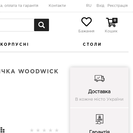
а, оплата та гарантія
Контакти
RU
Вхід
Реєстрація
0
Бажання
Кошик
КОРПУСНІ
СТОЛИ
ІЧКА WOODWICK
Доставка
В кожне місто України
★
★
★
★
★
Гарантія