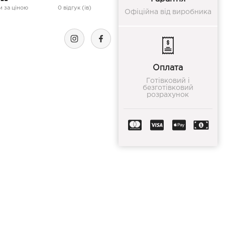
 за ціною
0 відгук (ів)
Офіційна від виробника
Оплата
Готівковий і
безготівковий
розрахунок