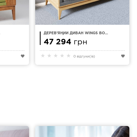
ДЕРЕВ'ЯНИЙ ДИВАН WINGS BOX
ШИРОКИЙ
47 294
грн
★
★
★
★
★
0 відгуки(ів)