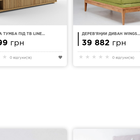
 ТУМБА ПІД ТВ LINER-
ДЕРЕВ'ЯНИЙ ДИВАН WINGS
 СМ
ШИРОКИЙ
99
грн
39 882
грн
★
★
★
★
★
★
★
0 відгуки(ів)
0 відгуки(ів)