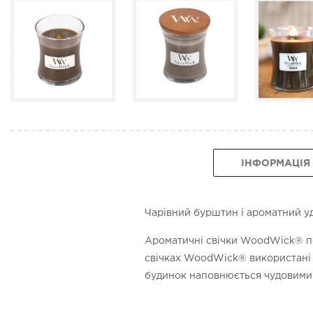
ІНФОРМАЦІЯ
Чарівний бурштин і ароматний уд
Ароматичні свічки WoodWick® под
свічках WoodWick® використані н
будинок наповнюється чудовими