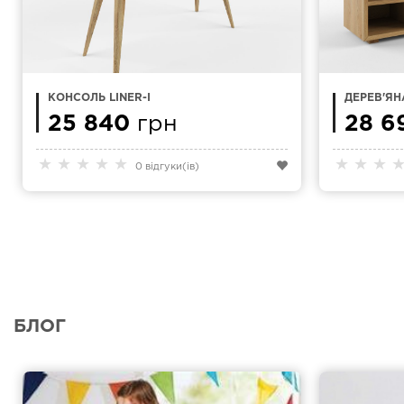
КОНСОЛЬ LINER-I
ДЕРЕВ'ЯНА
V 140X55
25 840
грн
28 6
★
★
★
★
★
★
★
★
0 відгуки(ів)
БЛОГ