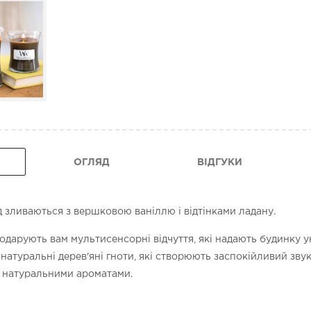
ОГЛЯД
ВІДГУКИ
 зливаються з вершковою ваніллю і відтінками ладану.
арують вам мультисенсорні відчуття, які надають будинку у
атуральні дерев'яні гноти, які створюють заспокійливий звук 
 натуральними ароматами.