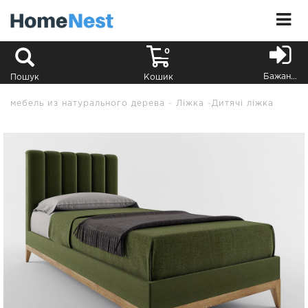
0
Бажання
Пошук
Кошик
мебель из натурального дерева
Ліжка
Дитячі ліжка