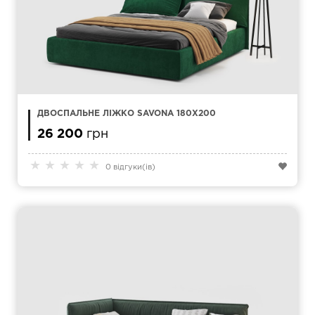
ДВОСПАЛЬНЕ ЛІЖКО SAVONA 180Х200
26 200
грн
★
★
★
★
★
0 відгуки(ів)