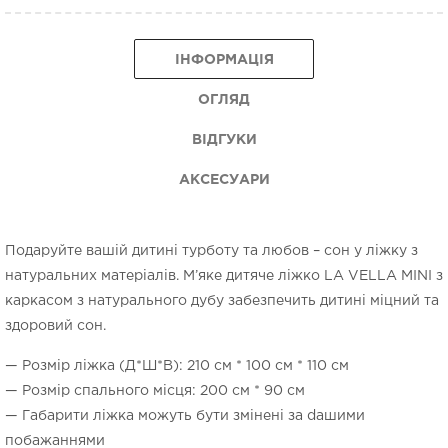
ІНФОРМАЦІЯ
ОГЛЯД
ВІДГУКИ
АКСЕСУАРИ
Подаруйте вашій дитині турботу та любов – сон у ліжку з
натуральних матеріалів. М’яке дитяче ліжко LA VELLA MINI з
каркасом з натурального дубу забезпечить дитині міцний та
здоровий сон.
— Розмір ліжка (Д*Ш*В): 210 см * 100 см * 110 см
— Розмір спального місця: 200 см * 90 см
— Габарити ліжка можуть бути змінені за dашими
побажаннями