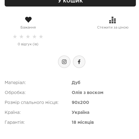
У КОШИК
Бажання
Стежити за ціною
★
★
★
★
★
0 відгук (ів)
Матеріал:
Дуб
Обробка:
Олія з воском
Розмір спального місця:
90x200
Країна:
Україна
Гарантія:
18 місяців