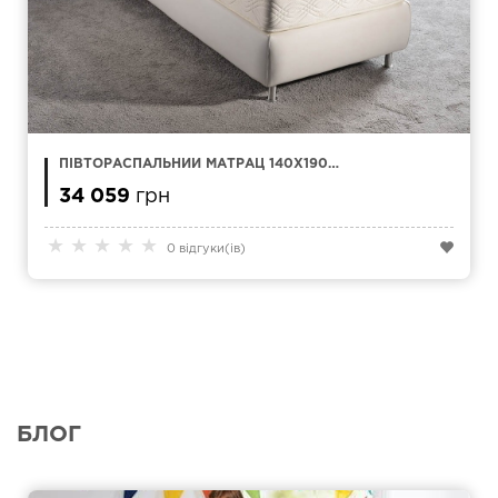
ПІВТОРАСПАЛЬНИЙ МАТРАЦ 140Х190
MAGNIFLEX NATUR COMFORT
34 059
грн
★
★
★
★
★
0 відгуки(ів)
БЛОГ