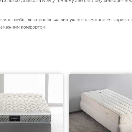
ити ліжко Anastasia New у темному або світлому кольорі – ні
асичні меблі, де королівська вишуканість змагається з арис
безмежним комфортом.