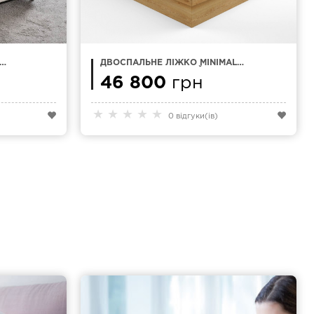
ДВОСПАЛЬНЕ ЛІЖКО MINIMAL
X4 180X200 СМ З ПІДЙОМНИМ
МЕХАНІЗМОМ
46 800
грн
★
★
★
★
★
0 відгуки(ів)