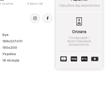
 за ціною
0 відгук (ів)
Офіційна від виробника
Оплата
Бук
Готівковий і
189x227x111
безготівковий
розрахунок
180х200
Україна
18 місяців