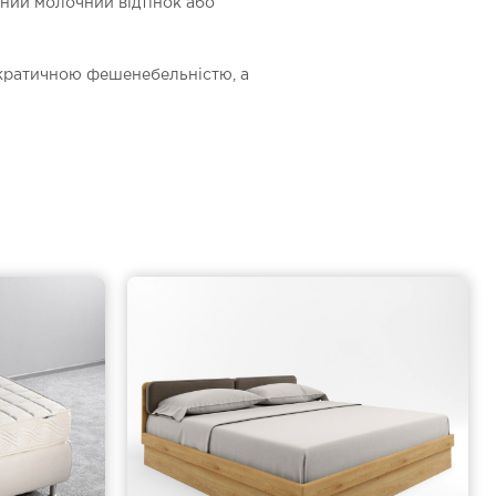
жний молочний відтінок або
тократичною фешенебельністю, а