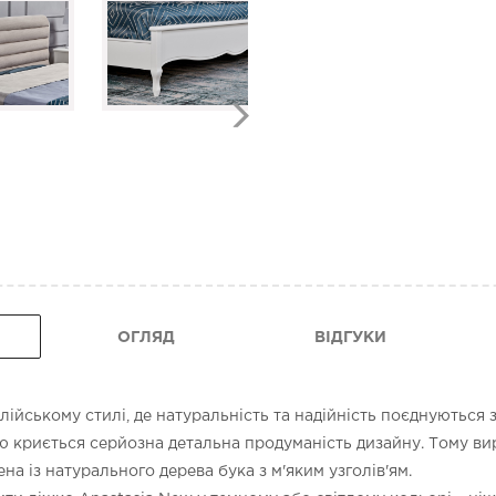
ОГЛЯД
ВІДГУКИ
ійському стилі, де натуральність та надійність поєднуються з
ю криється серйозна детальна продуманість дизайну. Тому ви
на із натурального дерева бука з м'яким узголів'ям.