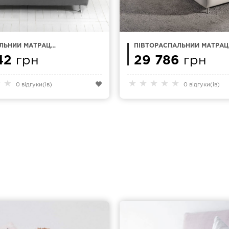
ЛЬНИЙ МАТРАЦ
ПІВТОРАСПАЛЬНИЙ МАТРАЦ
MAGNIFLEX COMFORT
120Х200 MAGNIFLEX NATUR
42
грн
COMFORT
29 786
грн
★
★
★
★
★
★
★
0 відгуки(ів)
0 відгуки(ів)