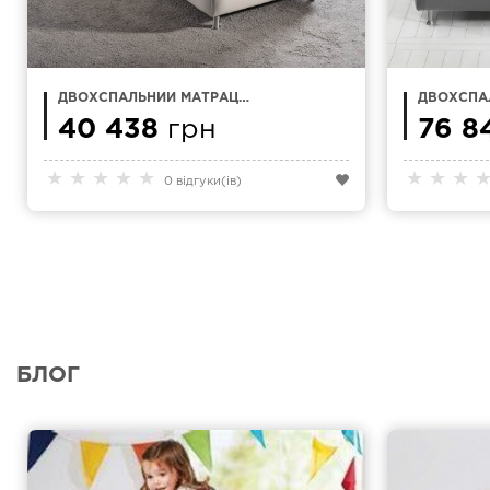
ДВОХСПАЛЬНИЙ МАТРАЦ
ДВОХСПА
170Х200 MAGNIFLEX NATUR
160Х200 
COMFORT
40 438
грн
DUAL 10
76 8
★
★
★
★
★
★
★
★
0 відгуки(ів)
БЛОГ