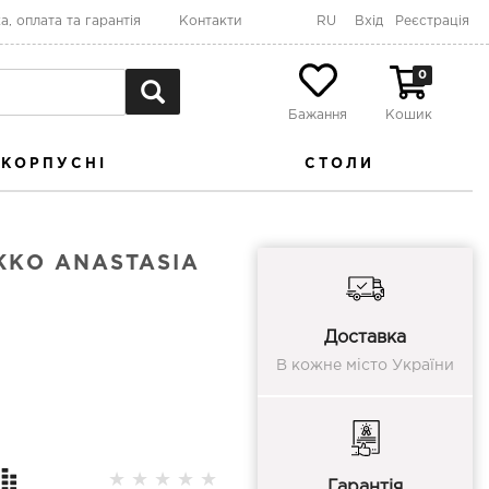
а, оплата та гарантія
Контакти
RU
Вхід
Реєстрація
0
Бажання
Кошик
КОРПУСНІ
СТОЛИ
ЖКО ANASTASIA
Доставка
В кожне місто України
★
★
★
★
★
Гарантія