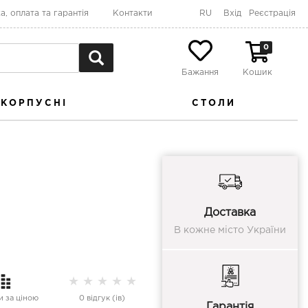
а, оплата та гарантія
Контакти
RU
Вхід
Реєстрація
0
Бажання
Кошик
КОРПУСНІ
СТОЛИ
Доставка
В кожне місто України
★
★
★
★
★
 за ціною
0 відгук (ів)
Гарантія