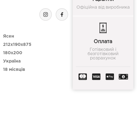
Офіційна від виробника
Ясен
Оплата
212х190х875
Готівковий і
180х200
безготівковий
розрахунок
Україна
18 місяців