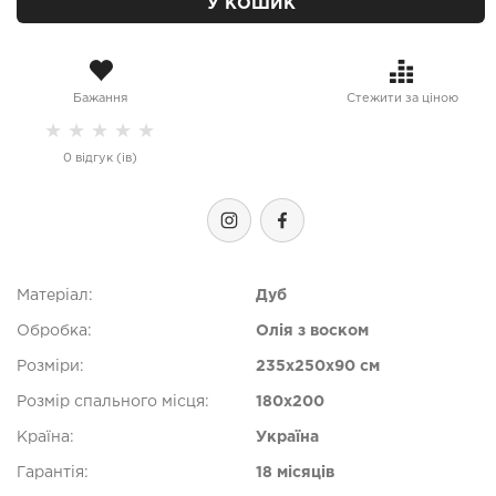
У КОШИК
Бажання
Стежити за ціною
★
★
★
★
★
0 відгук (ів)
Матеріал:
Дуб
Обробка:
Олія з воском
Розміри:
235x250x90 см
Розмір спального місця:
180x200
Країна:
Україна
Гарантія:
18 місяців