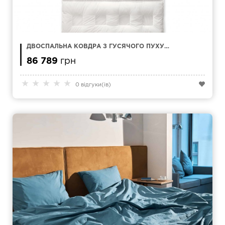
ДВОСПАЛЬНА КОВДРА З ГУСЯЧОГО ПУХУ
KAUFFMANN CLIMABALANCE MEDIUM 240 X 220
СМ
86 789
грн
★
★
★
★
★
0 відгуки(ів)