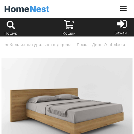
0
Бажання
Пошук
Кошик
мебель из натурального дерева
Ліжка
Дерев'яні ліжка