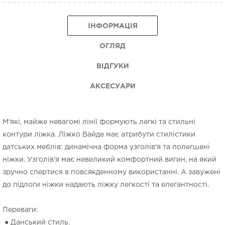
ІНФОРМАЦІЯ
ОГЛЯД
ВІДГУКИ
АКСЕСУАРИ
М'які, майже невагомі лінії формують легкі та стильні
контури ліжка. Ліжко Вайде має атрибути стилістики
датських меблів: динамічна форма узголів'я та полегшені
ніжки. Узголів'я має невеликий комфортний вигин, на який
зручно спертися в повсякденному використанні. А завужені
до підлоги ніжки надають ліжку легкості та елегантності.
Переваги:
● Данський стиль.