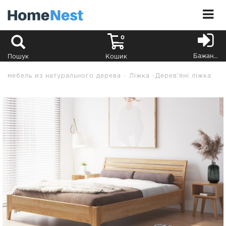
0
Бажання
Пошук
Кошик
мебель из натурального дерева
Ліжка
Дерев'яні ліжка