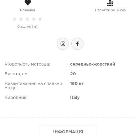
Бажання
Стежити за ціною
★
★
★
★
★
0 відгук (ів)
Жорсткість матраца:
середньо-жорсткий
Висота, см:
20
Навантаження на спальне
160 кг
місце:
Виробник:
Italy
ІНФОРМАЦІЯ