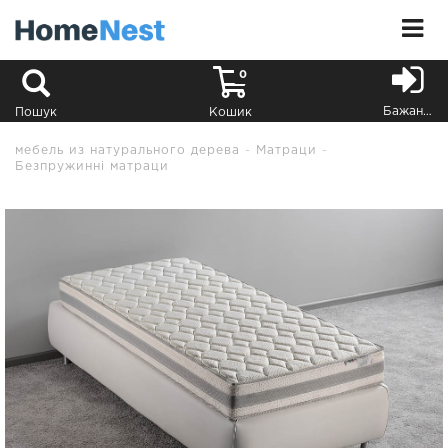
0
Бажання
Пошук
Кошик
мебель из натурального дерева
Матраци
Безпружинні матраци