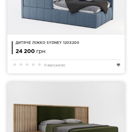
ДИТЯЧЕ ЛІЖКО SYDNEY 120Х200
24 200
грн
★
★
★
★
★
0 відгуки(ів)