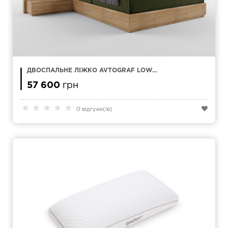
ДВОСПАЛЬНЕ ЛІЖКО AVTOGRAF LOW
180X200 СМ
57 600
грн
★
★
★
★
★
0 відгуки(ів)