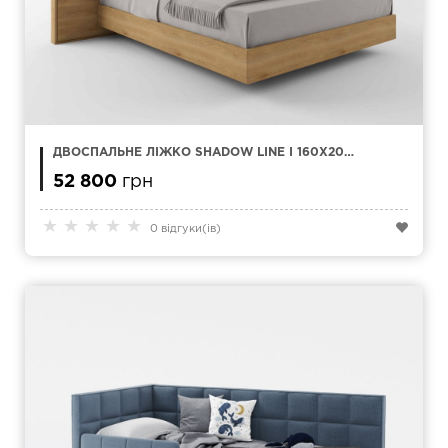
ДВОСПАЛЬНЕ ЛІЖКО SHADOW LINE I 160X200
СМ
52 800
грн
★
★
★
★
★
0 відгуки(ів)