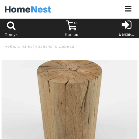
0
Бажання
Пошук
Кошик
мебель из натурального дерева