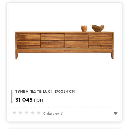
ТУМБА ПІД ТВ LUX II 170X54 СМ
31 045
грн
★
★
★
★
★
0 відгуки(ів)