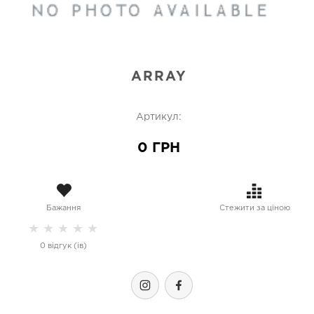
ARRAY
Артикул:
0 ГРН
Бажання
Стежити за ціною
★
★
★
★
★
0 відгук (ів)