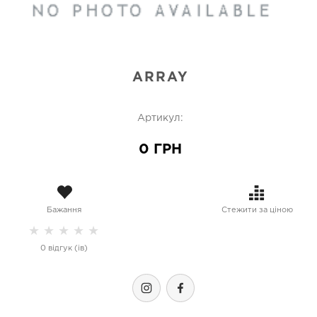
ARRAY
Артикул:
0 ГРН
Бажання
Стежити за ціною
★
★
★
★
★
0 відгук (ів)