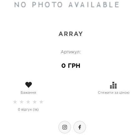
ARRAY
Артикул:
0 ГРН
Бажання
Стежити за ціною
★
★
★
★
★
0 відгук (ів)