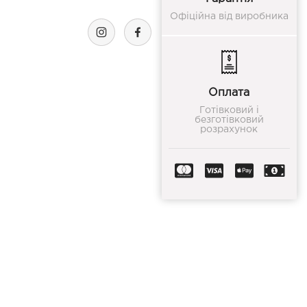
Офіційна від виробника
Оплата
Готівковий і
безготівковий
розрахунок