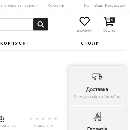
а, оплата та гарантія
Контакти
RU
Вхід
Реєстрація
0
Бажання
Кошик
КОРПУСНІ
СТОЛИ
Доставка
В кожне місто України
★
★
★
★
★
 за ціною
0 відгук (ів)
Гарантія