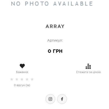
ARRAY
Артикул:
0 ГРН
Бажання
Стежити за ціною
★
★
★
★
★
0 відгук (ів)