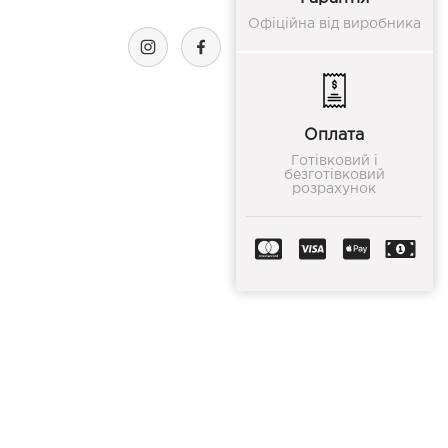
Офіційна від виробника
Оплата
Готівковий і
безготівковий
розрахунок