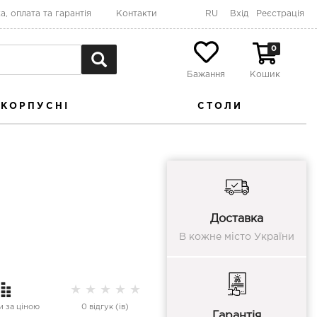
а, оплата та гарантія
Контакти
RU
Вхід
Реєстрація
0
Бажання
Кошик
КОРПУСНІ
СТОЛИ
Доставка
В кожне місто України
★
★
★
★
★
 за ціною
0 відгук (ів)
Гарантія