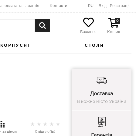
а, оплата та гарантія
Контакти
RU
Вхід
Реєстрація
0
Бажання
Кошик
КОРПУСНІ
СТОЛИ
Доставка
В кожне місто України
★
★
★
★
★
 за ціною
0 відгук (ів)
Гарантія